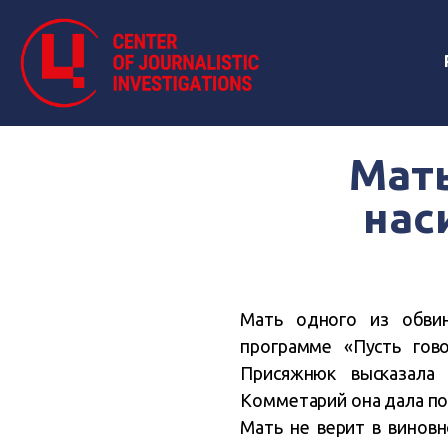
Мать
нас
Мать одного из обви
программе «Пусть гов
Присяжнюк высказала
Комметарий она дала по
Мать не верит в виновн