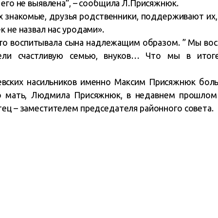
 его не выявлена”, – сообщила Л.Присяжнюк.
их знакомые, друзья родственники, поддерживают их,
к не назвал нас уродами».
о воспитывала сына надлежащим образом. ” Мы вос
ели счастливую семью, внуков… Что мы в итоге
евских насильников именно Максим Присяжнюк бол
о мать, Людмила Присяжнюк, в недавнем прошлом
тец – заместителем председателя районного совета.