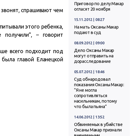
Приговор по делу Макар
огласят 20 ноября
 звонят, спрашивают чем
15.11.2012 | 08:27
питывали этого ребенка,
На мать Оксаны Макар
подают в суд
 получили”, – говорит
08.09.2012 | 09:00
ьше всего подходит под
Дело Оксаны Макар
могут отправить на
 была главой Еланецкой
дорасследование
05.07.2012 | 18:46
Суд обнародовал
показания Оксаны Макар:
“Я не могла
сопротивляться
насильникам, потому
что была пьяна”
14.06.2012 | 13:52
Обвиняемых в убийстве
Оксаны Макар признали
вменяемыми