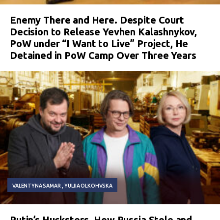
Enemy There and Here. Despite Court
Decision to Release Yevhen Kalashnykov,
PoW under “I Want to Live” Project, He
Detained in PoW Camp Over Three Years
VALENTYNA SAMAR
YULIIA OLKOHVSKA
Putin’s Hucksters. How Russia Stole and