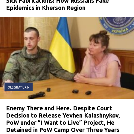
Sick Fabrications: How Russians Fake
Epidemics in Kherson Region
OLEG BATURIN
Enemy There and Here. Despite Court
Decision to Release Yevhen Kalashnykov,
PoW under “I Want to Live” Project, He
Detained in PoW Camp Over Three Years