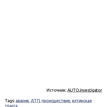
Источник:
AUTO.investigator
Tags:
авария
,
ДТП
,
происществие
,
ялтинская
трасса