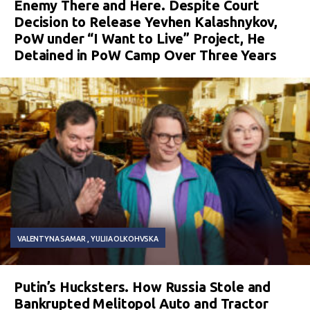
Enemy There and Here. Despite Court
Decision to Release Yevhen Kalashnykov,
PoW under “I Want to Live” Project, He
Detained in PoW Camp Over Three Years
VALENTYNA SAMAR
YULIIA OLKOHVSKA
Putin’s Hucksters. How Russia Stole and
Bankrupted Melitopol Auto and Tractor