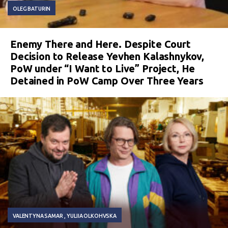
OLEG BATURIN
Enemy There and Here. Despite Court
Decision to Release Yevhen Kalashnykov,
PoW under “I Want to Live” Project, He
Detained in PoW Camp Over Three Years
VALENTYNA SAMAR
YULIIA OLKOHVSKA