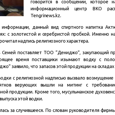
говорится в сообщении, которое н
информационный центр ВКО распр
Tengrinews.kz.
 информации, данный вид спиртного напитка Акт
ях: с золотистой и серебристой пробкой. Именно н
рочитал надпись религиозного характера.
 в Семей поставляет ТОО “Дениджо”, закупающий п
оящее время поставщики изымают водку с полок
о” заявило, что запасов этой продукции на складах
одки с религиозной надписью вызвало возмущение 
сятков верующих вышли на митинг с требовани
ной продукции. Кроме того, мусульманское духовен
выпуска этой водки.
лась за случившееся. По словам руководителя фирмы