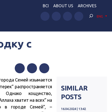
BCI
ABOUT US
ARCHIVES
ENG
одку с
Facebook
Twitter
Telegram
 города Семей изымается
йтерек” распространяется
SIMILAR
. Однако кощунство,
POSTS
ллаха хватит на всех” на
но в городе Семей”, –
16.04.2024 | 13:42