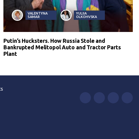
VALENTYNA
YULIIA
SAMAR
OLKOHVSKA
Putin’s Hucksters. How Russia Stole and
Bankrupted Melitopol Auto and Tractor Parts
Plant
ts