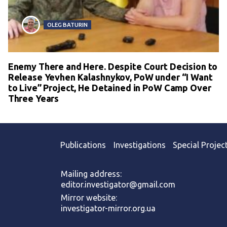
OLEG BATURIN
Enemy There and Here. Despite Court Decision to
Release Yevhen Kalashnykov, PoW under “I Want
to Live” Project, He Detained in PoW Camp Over
Three Years
Publications
Investigations
Special Projec
Mailing address:
editor.investigator@gmail.com
Mirror website:
investigator-mirror.org.ua