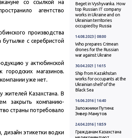
акануне со ссылкой на
Beget in Vyshyvanka. How
top Russian IT company
остранило агентство
works in Ukraine and on
Ukrainian territories
occupied by Russia
юбинского производства
14.08.2023 | 08:00
а бутылке с серебристой
Who prepares Crimean
drones for the Russian
war against Ukraine
родукцию у актюбинской
30.04.2021 | 16:15
 городских магазинов.
Ship from Kazakhstan
 компании уже нет.
works for occupants at the
Ukrainian shelf of the
Black Sea
у жителей Казахстана. В
16.06.2016 | 16:40
ем закрыть компанию-
Заложники Путина:
ство страны потребовало
Энвер Мамутов
24.04.2016 | 18:59
, дизайн этикетки водки
Гражданам Казахстана
не рекомендуют