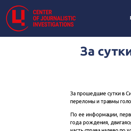
За сутк
За прошедшие сутки в С
переломы и травмы голо
По ее информации, пер
года рождения, двигаяс
часть справа налево по 