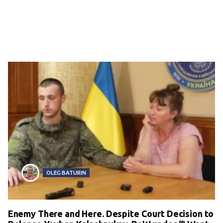
OLEG BATURIN
Enemy There and Here. Despite Court Decision to