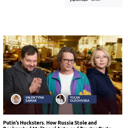
VALENTYNA
YULIIA
SAMAR
OLKOHVSKA
Putin’s Hucksters. How Russia Stole and