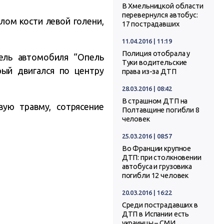
В Хмельницкой области
перевернулся автобус:
лом кости левой голени,
17 пострадавших
11.04.2016 | 11:19
Полиция отобрала у
ель автомобиля “Опель
Туки водительские
рый двигался по центру
права из-за ДТП
28.03.2016 | 08:42
В страшном ДТП на
ую травму, сотрясение
Полтавщине погибли 8
человек
25.03.2016 | 08:57
Во Франции крупное
ДТП: при столкновении
автобуса и грузовика
погибли 12 человек
20.03.2016 | 16:22
Среди пострадавших в
ДТП в Испании есть
украинцы – СМИ