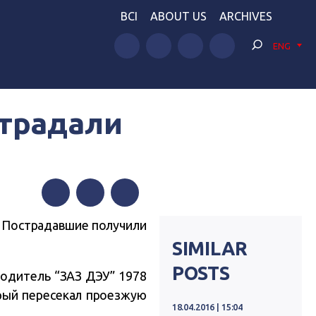
BCI
ABOUT US
ARCHIVES
ENG
страдали
Facebook
Twitter
Telegram
. Пострадавшие получили
SIMILAR
POSTS
одитель “ЗАЗ ДЭУ” 1978
орый пересекал проезжую
18.04.2016 | 15:04