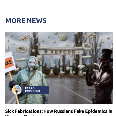
MORE NEWS
PETRO
KOBERNYK
Sick Fabrications: How Russians Fake Epidemics in