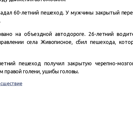
адал 60-летний пешеход. У мужчины закрытый пере
.
вано на объездной автодороге. 26-летний водит
аправлении села Живописное, сбил пешехода, кото
летний пешеход получил закрытую черепно-мозгов
м правой голени, ушибы головы.
исществие