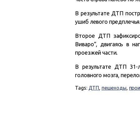
В результате ДТП постр
ушиб левого предплечья
Второе ДТП зафиксиро
Виваро”, двигаясь в н
проезжей части.
В результате ДТП 31-
головного мозга, перело
Tags:
ДТП
,
пешеходы
,
про