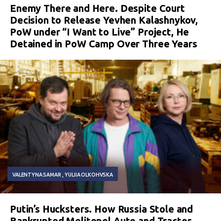
Enemy There and Here. Despite Court
Decision to Release Yevhen Kalashnykov,
PoW under “I Want to Live” Project, He
Detained in PoW Camp Over Three Years
VALENTYNA SAMAR
YULIIA OLKOHVSKA
Putin’s Hucksters. How Russia Stole and
Bankrupted Melitopol Auto and Tractor