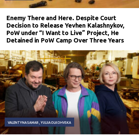
Enemy There and Here. Despite Court
Decision to Release Yevhen Kalashnykov,
PoW under “I Want to Live” Project, He
Detained in PoW Camp Over Three Years
VALENTYNA SAMAR
YULIIA OLKOHVSKA