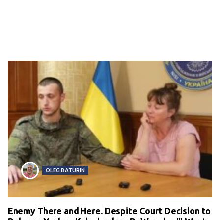
OLEG BATURIN
Enemy There and Here. Despite Court Decision to