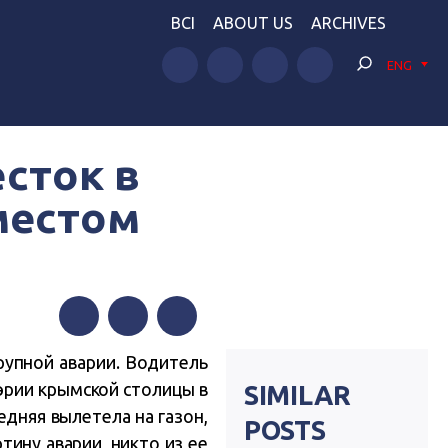
BCI
ABOUT US
ARCHIVES
ENG
сток в
местом
Facebook
Twitter
Telegram
рупной аварии. Водитель
мэрии крымской столицы в
SIMILAR
едняя вылетела на газон,
POSTS
тину аварии, никто из ее