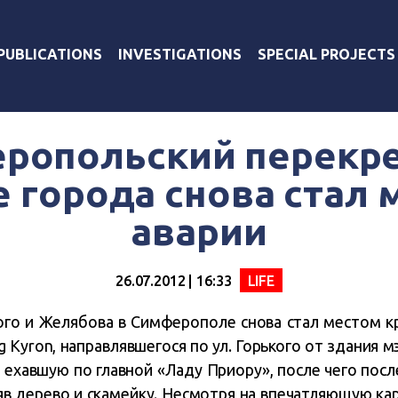
PUBLICATIONS
INVESTIGATIONS
SPECIAL PROJECTS
ропольский перекре
е города снова стал 
аварии
26.07.2012 | 16:33
LIFE
ого и Желябова в Симферополе снова стал местом к
Kyron, направлявшегося по ул. Горького от здания 
в ехавшую по главной «Ладу Приору», после чего посл
в дерево и скамейку. Несмотря на впечатляющую кар