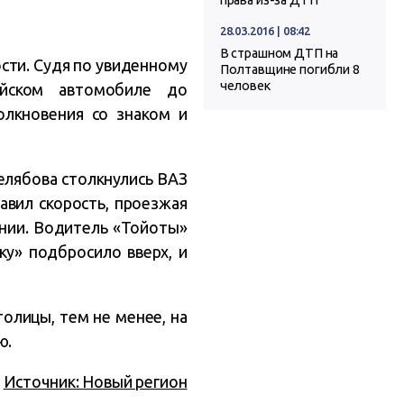
права из-за ДТП
28.03.2016 | 08:42
В страшном ДТП на
сти. Судя по увиденному
Полтавщине погибли 8
человек
ейском автомобиле до
олкновения со знаком и
Желябова столкнулись ВАЗ
бавил скорость, проезжая
ении. Водитель «Тойоты»
ку» подбросило вверх, и
толицы, тем не менее, на
ю.
Источник: Новый регион