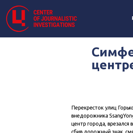
Симфе
центр
Перекресток улиц Горьк
внедорожника SsangYong 
центр города, врезался 
сбив дорожный знак, смя