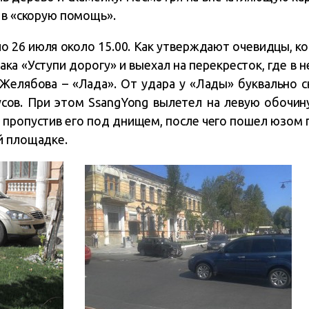
 в «скорую помощь».
 26 июля около 15.00. Как утверждают очевидцы, к
ка «Уступи дорогу» и выехал на перекресток, где в н
. Желябова – «Лада». От удара у «Лады» буквально 
усов. При этом SsangYong вылетел на левую обочин
пропустив его под днищем, после чего пошел юзом п
й площадке.