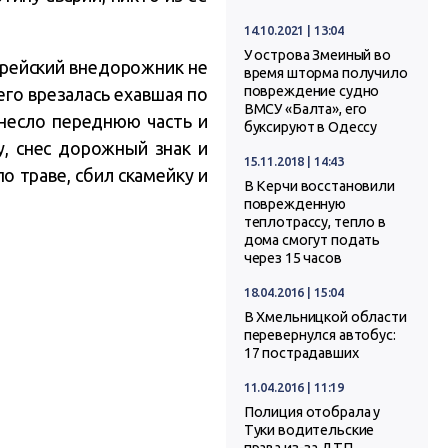
14.10.2021 | 13:04
У острова Змеиный во
орейский внедорожник не
время шторма получило
повреждение судно
его врезалась ехавшая по
ВМСУ «Балта», его
снесло переднюю часть и
буксируют в Одессу
у, снес дорожный знак и
15.11.2018 | 14:43
о траве, сбил скамейку и
В Керчи восстановили
поврежденную
теплотрассу, тепло в
дома смогут подать
через 15 часов
18.04.2016 | 15:04
В Хмельницкой области
перевернулся автобус:
17 пострадавших
11.04.2016 | 11:19
Полиция отобрала у
Туки водительские