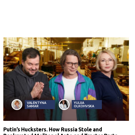
VALENTYNA
YULIIA
SAMAR
OLKOHVSKA
Putin’s Hucksters. How Russia Stole and