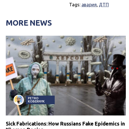
Tags:
авария
,
ДТП
MORE NEWS
PETRO
KOBERNYK
Sick Fabrications: How Russians Fake Epidemics in