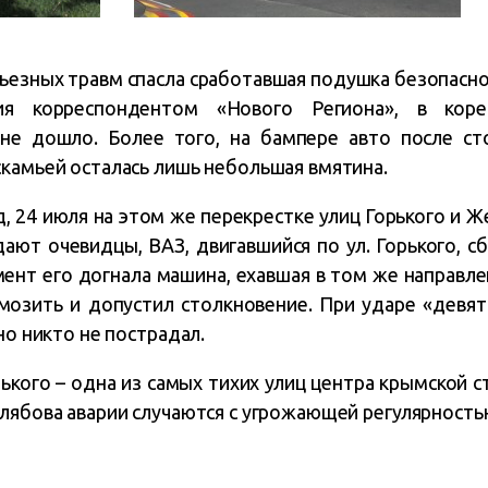
ьезных травм спасла сработавшая подушка безопасно
ия корреспондентом «Нового Региона», в кор
не дошло. Более того, на бампере авто после ст
скамьей осталась лишь небольшая вмятина.
, 24 июля на этом же перекрестке улиц Горького и 
ают очевидцы, ВАЗ, двигавшийся по ул. Горького, с
мент его догнала машина, ехавшая в том же направл
мозить и допустил столкновение. При ударе «девят
но никто не пострадал.
ького – одна из самых тихих улиц центра крымской с
елябова аварии случаются с угрожающей регулярность