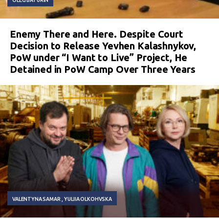
Enemy There and Here. Despite Court
Decision to Release Yevhen Kalashnykov,
PoW under “I Want to Live” Project, He
Detained in PoW Camp Over Three Years
VALENTYNA SAMAR
YULIIA OLKOHVSKA