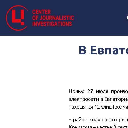
В Евпат
Ночью 27 июля произо
электросети в Евпатори
находятся 12 улиц (все ч
– район колхозного рынка
Крымская – частный сект