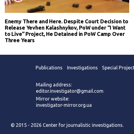
Enemy There and Here. Despite Court Decision to
Release Yevhen Kalashnykov, PoW under “I Want
to Live” Project, He Detained in PoW Camp Over
Three Years
Publications
Investigations
Special Projec
Mailing address:
editor.investigator@gmail.com
Mirror website:
investigator-mirror.org.ua
© 2015 - 2026 Center for journalistic investigations.