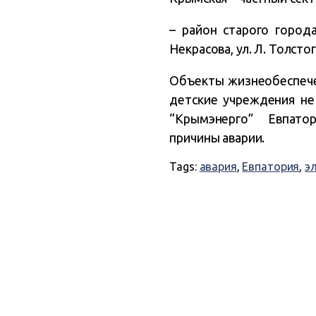
– район старого города:
Некрасова, ул. Л. Толсто
Объекты жизнеобеспече
детские учреждения не
“Крымэнерго” Евпатор
причины аварии.
Tags:
авария
,
Евпатория
,
э