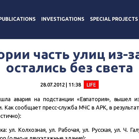
PUBLICATIONS
INVESTIGATIONS
SPECIAL PROJECTS
ории часть улиц из-з
остались без света
28.07.2012 | 11:38
LIFE
шла авария на подстанции «Евпатория», вышел из
и. Как сообщает пресс-служба МЧС в АРК, в результа
астично):
: ул. Колхозная, ул. Рабочая, ул. Русская, ул. Ч. Гал
ор (одно-и двухэтажные здания);