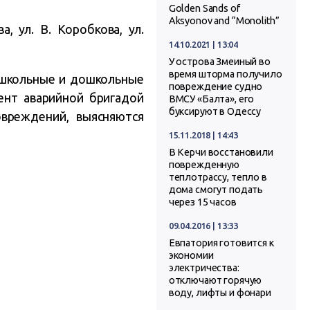
Golden Sands of
Aksyonov and “Monolith”
а, ул. В. Коробкова, ул.
14.10.2021 | 13:04
У острова Змеиный во
время шторма получило
 школьные и дошкольные
повреждение судно
ент аварийной бригадой
ВМСУ «Балта», его
буксируют в Одессу
вреждений, выясняются
15.11.2018 | 14:43
В Керчи восстановили
поврежденную
теплотрассу, тепло в
дома смогут подать
через 15 часов
09.04.2016 | 13:33
Евпатория готовится к
экономии
электричества:
отключают горячую
воду, лифты и фонари