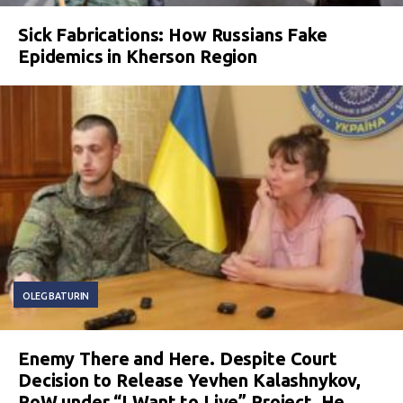
Sick Fabrications: How Russians Fake
Epidemics in Kherson Region
OLEG BATURIN
Enemy There and Here. Despite Court
Decision to Release Yevhen Kalashnykov,
PoW under “I Want to Live” Project, He