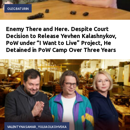
OLEG BATURIN
Enemy There and Here. Despite Court
Decision to Release Yevhen Kalashnykov,
PoW under “I Want to Live” Project, He
Detained in PoW Camp Over Three Years
VALENTYNA SAMAR
YULIIA OLKOHVSKA