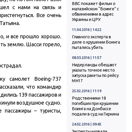
BBC покажет фильм о
шел с нами на связь и
малазийском “Боинге” с
обвинениями в адрес
истегнуться. Все очень
Украины и ЦРУ
Татьяна.
11.04.2016 | 14:22
о, и все прошло хорошо.
Главного эксперта в
деле о крушении Боинга
ть землю. Шасси горело,
пытались убить
08.03.2016 | 11:57
острадал.
Нидерланды обещают
указать точное место
запуска ракеты по рейсу
у самолет Boeing-737
MH17
ассказали, что командир
25.02.2016 | 11:19
дились 139 пассажиров и
Родственники 18
кинули воздушное судно.
погибших при крушении
Боинга на Донбассе
е пассажиры – туристы,
подали в суд на Гиркина
24.02.2016 | 09:45
Эксперты назвали