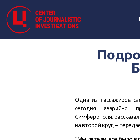
Подро
Б
Одна из пассажиров са
сегодня
аварийно п
Симферополя
, рассказ
на второй круг, – переда
“Мы летели, все было в 