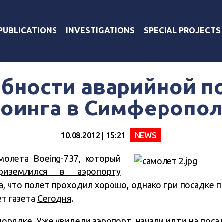
PUBLICATIONS
INVESTIGATIONS
SPECIAL PROJECTS
бности аварийной п
оинга в Симферопо
10.08.2012 | 15:21
NEWS
молета Boeing-737, который
риземлился в аэропорту
ала, что полет проходил хорошо, однако при посадке
ет газета
Сегодня
.
порядке. Уже увидели аэропорт, начали идти на поса