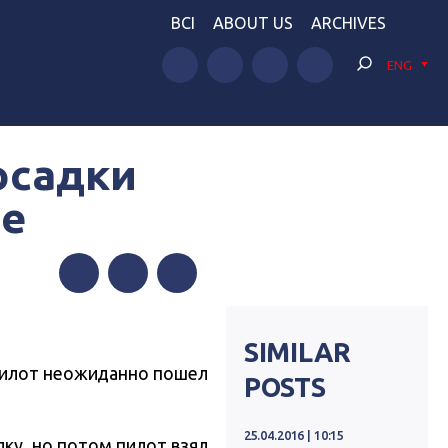
BCI
ABOUT US
ARCHIVES
ENG
осадки
ле
Facebook
Twitter
Telegram
SIMILAR
 пилот неожиданно пошел
POSTS
25.04.2016 | 10:15
дку, но потом пилот взял