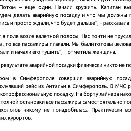
 Потом – еще один. Начали кружить. Капитан вы
удем делать аварийную посадку и что мы должны пр
лись и просто ждали, что будет дальше”, – рассказала 
 в поле возле взлетной полосы. Нас почти не трусил
а, то все пассажиры плакали. Мы были готовы целова
али и начали его тушить”, – отметила женщина.
результате аварийной посадки физически никто не п
тром в Симферополе совершил аварийную посадк
полнявший рейс из Антальи в Симферополь. В МЧС р
копрофессиональную посадку. На борту лайнера нахо
е полной остановки все пассажиры самостоятельно по
ологов никому не понадобилась. Практически вс
ких курортов.