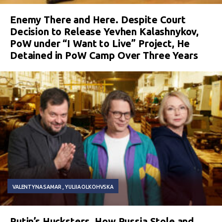
Enemy There and Here. Despite Court
Decision to Release Yevhen Kalashnykov,
PoW under “I Want to Live” Project, He
Detained in PoW Camp Over Three Years
VALENTYNA SAMAR
YULIIA OLKOHVSKA
Putin’s Hucksters. How Russia Stole and