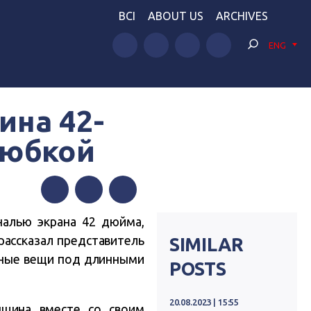
BCI
ABOUT US
ARCHIVES
ENG
ина 42-
 юбкой
Facebook
Twitter
Telegram
налью экрана 42 дюйма,
рассказал представитель
SIMILAR
азные вещи под длинными
POSTS
20.08.2023 | 15:55
нщина вместе со своим