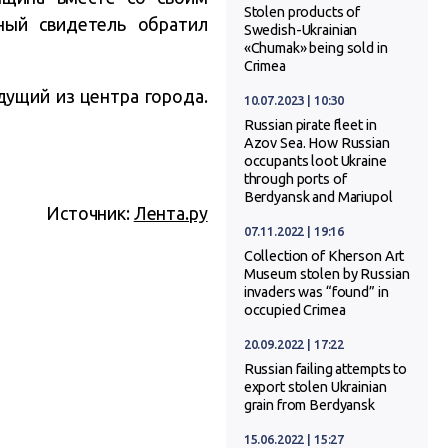
Stolen products of
ный свидетель обратил
Swedish-Ukrainian
«Chumak» being sold in
Crimea
дущий из центра города.
10.07.2023 | 10:30
Russian pirate fleet in
Azov Sea. How Russian
occupants loot Ukraine
through ports of
Berdyansk and Mariupol
Источник:
Лента.ру
07.11.2022 | 19:16
Collection of Kherson Art
Museum stolen by Russian
invaders was “found” in
occupied Crimea
20.09.2022 | 17:22
Russian failing attempts to
export stolen Ukrainian
grain from Berdyansk
15.06.2022 | 15:27