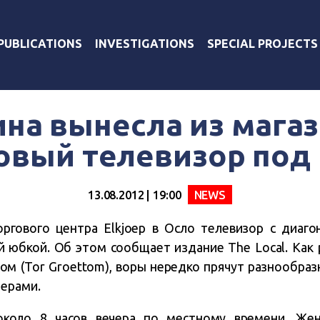
PUBLICATIONS
INVESTIGATIONS
SPECIAL PROJECTS
а вынесла из магаз
вый телевизор под
13.08.2012 | 19:00
NEWS
ргового центра Elkjoep в Осло телевизор с диаго
й юбкой. Об этом сообщает издание The Local. Как 
ом (Tor Groettom), воры нередко прячут разнообр
ерами.
коло 8 часов вечера по местному времени. Же