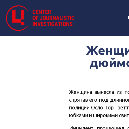
Женщин
дюймо
Женщина вынесла из то
спрятав его под длинно
полиции Осло Тор Гретт
юбками и широкими свит
Инцидент произошел о