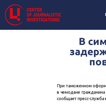
В си
задерж
по
При таможенном оформл
в чемодане гражданина
сообщает пресс-служба 