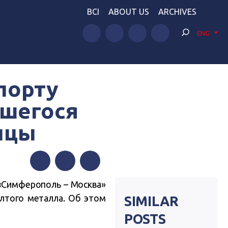
BCI
ABOUT US
ARCHIVES
ENG
порту
вшегося
нцы
Facebook
Twitter
Telegram
«Симферополь – Москва»
лтого металла. Об этом
SIMILAR
POSTS