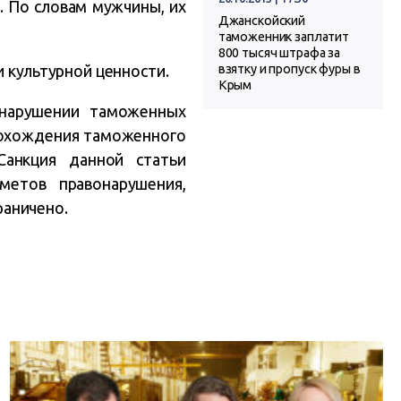
. По словам мужчины, их
Джанскойский
таможенник заплатит
800 тысяч штрафа за
и культурной ценности.
взятку и пропуск фуры в
Крым
 нарушении таможенных
рохождения таможенного
Санкция данной статьи
метов правонарушения,
раничено.