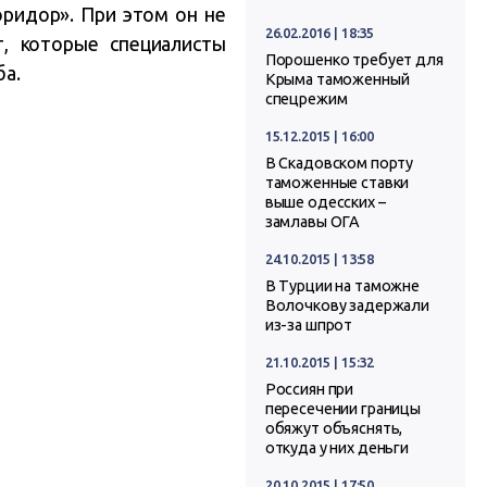
ридор». При этом он не
26.02.2016 | 18:35
, которые специалисты
Порошенко требует для
ба.
Крыма таможенный
спецрежим
15.12.2015 | 16:00
В Скадовском порту
таможенные ставки
выше одесских –
замлавы ОГА
24.10.2015 | 13:58
В Турции на таможне
Волочкову задержали
из-за шпрот
21.10.2015 | 15:32
Россиян при
пересечении границы
обяжут объяснять,
откуда у них деньги
20.10.2015 | 17:50