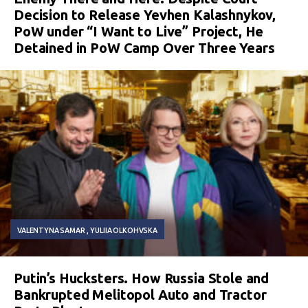
Decision to Release Yevhen Kalashnykov,
PoW under “I Want to Live” Project, He
Detained in PoW Camp Over Three Years
VALENTYNA SAMAR
YULIIA OLKOHVSKA
Putin’s Hucksters. How Russia Stole and
Bankrupted Melitopol Auto and Tractor