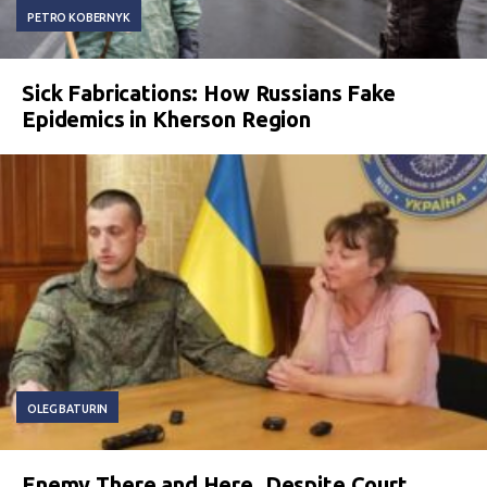
PETRO KOBERNYK
Sick Fabrications: How Russians Fake
Epidemics in Kherson Region
OLEG BATURIN
Enemy There and Here. Despite Court