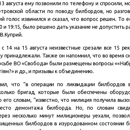
 13 августа ему позвонили по телефону и спросили, 
тровской области по поводу билбордов, но разгово
й голос извинился и сказал, что вопрос решен. То ес
 и 19:15, было решено дать указание не допустить р
 В.Куприй.
 с 14 на 15 августа неизвестные срезали все 15 ре
у принадлежали. Также он напомнил, что во время с
просьбе ВО «Свобода» были размещены вопросы ««Наб
іям?» и др., и призывы к объединению.
вил, что “в операции по ликвидации билбордов 
колько бригад, которые были обеспечены оборуд
 его словам, “известно, что милиция получила вызо
есто демонтажа билборда. Но, по словам свид
рез несколько минут милиционеры уехали, позво
охищенных билбордов в изуродованном состоянии 