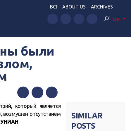
BCI
ABOUT US
ARCHIVES
ENG
жны были
злом,
м
Facebook
Twitter
Telegram
рий, который является
, возмущен отсутствием
SIMILAR
в
УНИАН
.
POSTS