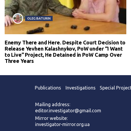
OLEG BATURIN
Enemy There and Here. Despite Court Decision to
Release Yevhen Kalashnykov, PoW under “I Want
to Live” Project, He Detained in PoW Camp Over
Three Years
Publications
Investigations
Special Projec
Mailing address:
editor.investigator@gmail.com
Mirror website:
investigator-mirror.org.ua