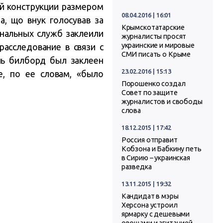
ой конструкции размером
08.04.2016 | 16:01
, що внук голосував за
Крымскотатарские
унальных служб заклеили
журналисты просят
украинские и мировые
расследование в связи с
СМИ писать о Крыме
нь билборд был заклеен
23.02.2016 | 15:13
е, по ее словам, «было
Порошенко создал
Совет по защите
журналистов и свободы
слова
18.12.2015 | 17:42
Россия отправит
Кобзона и Бабкину петь
в Сирию – украинская
разведка
13.11.2015 | 19:32
Кандидат в мэры
Херсона устроил
ярмарку с дешевыми