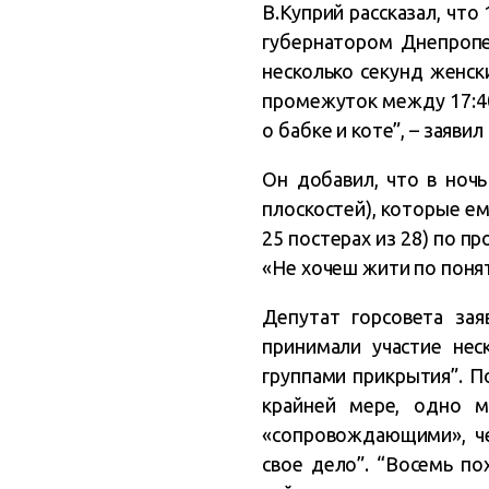
В.Куприй рассказал, что
губернатором Днепропе
несколько секунд женски
промежуток между 17:40
о бабке и коте”, – заявил
Он добавил, что в ночь
плоскостей), которые ем
25 постерах из 28) по 
«Не хочеш жити по понят
Депутат горсовета зая
принимали участие нес
группами прикрытия”. По
крайней мере, одно м
«сопровождающими», че
свое дело”. “Восемь п