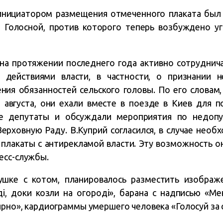
 инициатором размещения отмеченного плаката был
м Голосной, против которого теперь возбуждено уг
о на протяжении последнего года активно сотруднич
 действиями власти, в частности, о признании н
ния обязанностей сельского головы. По его словам
9 августа, они ехали вместе в поезде в Киев для 
ые депутаты и обсуждали мероприятия по недоп
Верховную Раду. В.Куприй согласился, в случае необ
плакаты с антирекламой власти. Эту возможность о
есс-службы.
шке с котом, планировалось разместить изображ
і, доки козли на огороді», барана с надписью «Мен
ярно», кардиограммы умершего человека «Голосуй за с