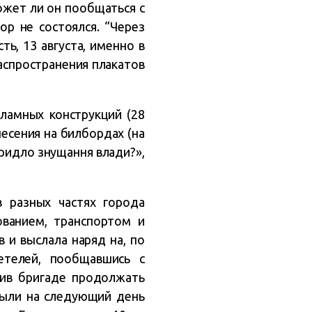
может ли он пообщаться с
р не состоялся. “Через
ть, 13 августа, именно в
аспространения плакатов
кламных конструкций (28
несения на билбордах (на
ридло знущання влади?»,
в разных частях города
ованием, транспортом и
в и выслала наряд на, по
етелей, пообщавшись с
лив бригаде продолжать
были на следующий день