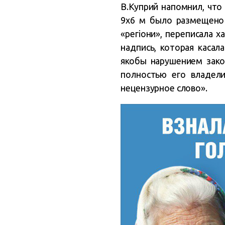
В.Куприй напомнил, что
9х6 м было размещено 
«регіони», переписала 
надпись, которая касал
якобы нарушением зако
полностью его владели
нецензурное слово».