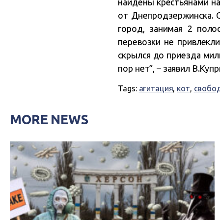
найдены крестьянами на
от Днепродзержинска. О
город, занимая 2 поло
перевозки не привлекли
скрылся до приезда мил
пор нет”, – заявил В.Купр
Tags:
агитация
,
кот
,
свобод
MORE NEWS