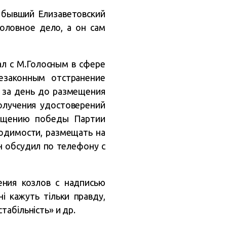
 бывший Елизаветовский
оловное дело, а он сам
ал с М.Голосным в сфере
езаконным отстранение
, за день до размещения
получения удостоверений
ущению победы Партии
ходимости, размещать на
н обсудил по телефону с
ения козлов с надписью
і кажуть тільки правду,
табільність» и др.