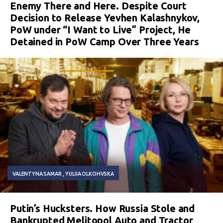
Enemy There and Here. Despite Court
Decision to Release Yevhen Kalashnykov,
PoW under “I Want to Live” Project, He
Detained in PoW Camp Over Three Years
VALENTYNA SAMAR
YULIIA OLKOHVSKA
Putin’s Hucksters. How Russia Stole and
Bankrupted Melitopol Auto and Tractor