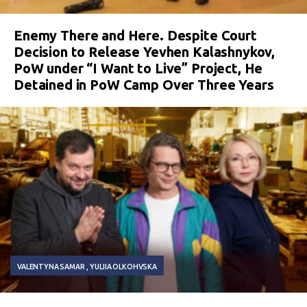
Enemy There and Here. Despite Court
Decision to Release Yevhen Kalashnykov,
PoW under “I Want to Live” Project, He
Detained in PoW Camp Over Three Years
VALENTYNA SAMAR
YULIIA OLKOHVSKA