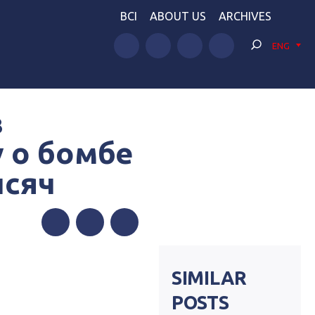
BCI
ABOUT US
ARCHIVES
ENG
в
 о бомбе
ысяч
Facebook
Twitter
Telegram
SIMILAR
POSTS