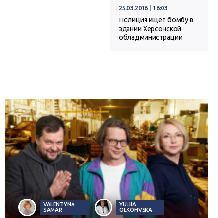
25.03.2016 | 16:03
Полиция ищет бомбу в
здании Херсонской
обладминистрации
VALENTYNA
YULIIA
SAMAR
OLKOHVSKA