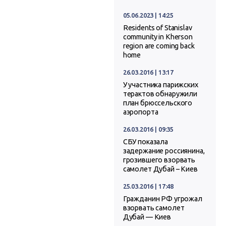
05.06.2023 | 14:25
Residents of Stanislav
community in Kherson
region are coming back
home
26.03.2016 | 13:17
У участника парижских
терактов обнаружили
план брюссельского
аэропорта
26.03.2016 | 09:35
СБУ показала
задержание россиянина,
грозившего взорвать
самолет Дубай – Киев
25.03.2016 | 17:48
Гражданин РФ угрожал
взорвать самолет
Дубай — Киев