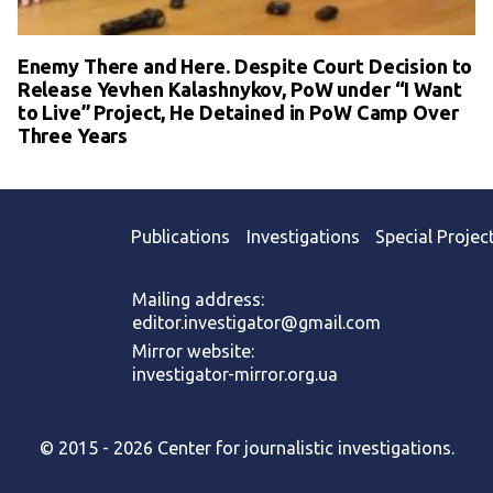
Enemy There and Here. Despite Court Decision to
Release Yevhen Kalashnykov, PoW under “I Want
to Live” Project, He Detained in PoW Camp Over
Three Years
Publications
Investigations
Special Projec
Mailing address:
editor.investigator@gmail.com
Mirror website:
investigator-mirror.org.ua
© 2015 - 2026 Center for journalistic investigations.