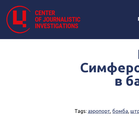
Симферо
в б
Tags:
аэропорт
,
бомба
,
шт