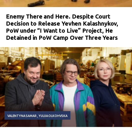
Enemy There and Here. Despite Court
Decision to Release Yevhen Kalashnykov,
PoW under “I Want to Live” Project, He
Detained in PoW Camp Over Three Years
VALENTYNA SAMAR
YULIIA OLKOHVSKA