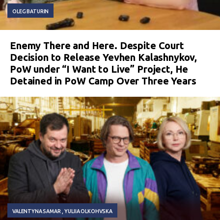
OLEG BATURIN
Enemy There and Here. Despite Court
Decision to Release Yevhen Kalashnykov,
PoW under “I Want to Live” Project, He
Detained in PoW Camp Over Three Years
VALENTYNA SAMAR
YULIIA OLKOHVSKA