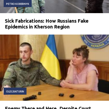
PETRO KOBERNYK
Sick Fabrications: How Russians Fake
Epidemics in Kherson Region
OLEG BATURIN
Enemy There and Here. Despite Court