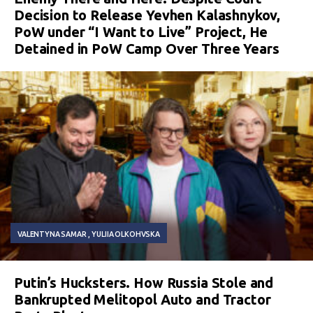
Decision to Release Yevhen Kalashnykov,
PoW under “I Want to Live” Project, He
Detained in PoW Camp Over Three Years
VALENTYNA SAMAR
YULIIA OLKOHVSKA
Putin’s Hucksters. How Russia Stole and
Bankrupted Melitopol Auto and Tractor