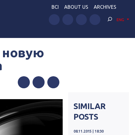
BCI
ABOUT US
ARCHIVES
ENG
 новую
а
Facebook
Twitter
Telegram
SIMILAR
POSTS
08.11.2015 | 18:30