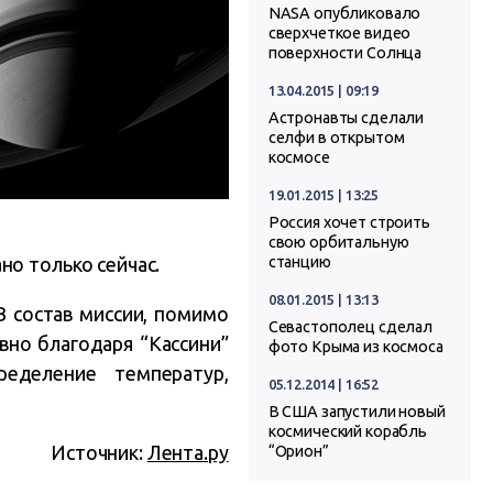
NASA опубликовало
сверхчеткое видео
поверхности Солнца
13.04.2015 | 09:19
Астронавты сделали
селфи в открытом
космосе
19.01.2015 | 13:25
Россия хочет строить
свою орбитальную
но только сейчас.
станцию
08.01.2015 | 13:13
 В состав миссии, помимо
Севастополец сделал
вно благодаря “Кассини”
фото Крыма из космоса
еделение температур,
05.12.2014 | 16:52
В США запустили новый
космический корабль
Источник:
Лента.ру
“Орион”