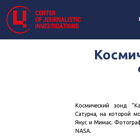
Косми
Космический зонд “К
Сатурна, на которой м
Янус и Мимас. Фотограф
NASA.