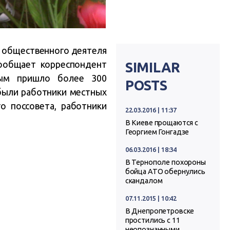
о общественного деятеля
сообщает корреспондент
SIMILAR
вым пришло более 300
POSTS
 были работники местных
о поссовета, работники
22.03.2016 | 11:37
В Киеве прощаются c
Георгием Гонгадзе
06.03.2016 | 18:34
В Тернополе похороны
бойца АТО обернулись
скандалом
07.11.2015 | 10:42
В Днепропетровске
простились с 11
неопознанными