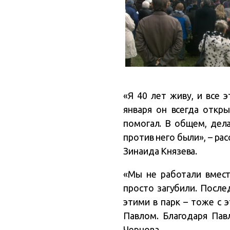
«Я 40 лет живу, и все 
января он всегда откры
помогал. В общем, дела
против него были», – р
Зинаида Князева.
«Мы не работали вместе
просто загубили. После
этими в парк – тоже с э
Павлом. Благодаря Пав
Чернова.