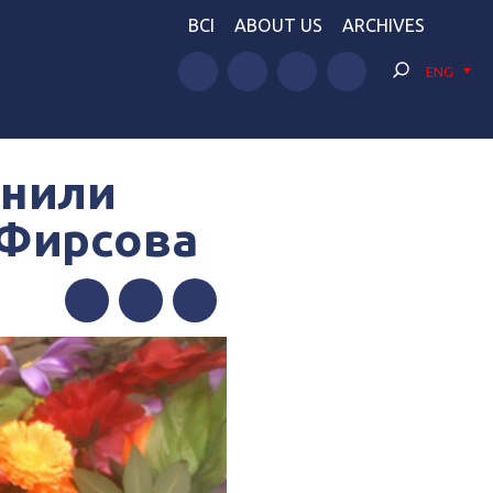
BCI
ABOUT US
ARCHIVES
ENG
онили
 Фирсова
Facebook
Twitter
Telegram