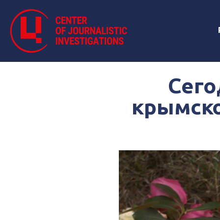
Сего
крымско