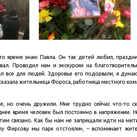
это время знаю Павла. Он так детей любил, праздни
вал. Проводил нам и экскурсии на благотворитель
л все для людей. Здоровье его подорвали, я думаю
ассказала жительница Фороса, работница местного ко
, но очень дружили. Мне трудно сейчас что-то ска
днее время человек был постоянно в напряжении. 
тим связано. Как бы нам не запрещали идти на мити
лу Фирсову мы парк отстояли», – вспоминает жит