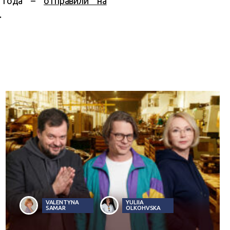
1 года –
отправили на
.
VALENTYNA
YULIIA
SAMAR
OLKOHVSKA