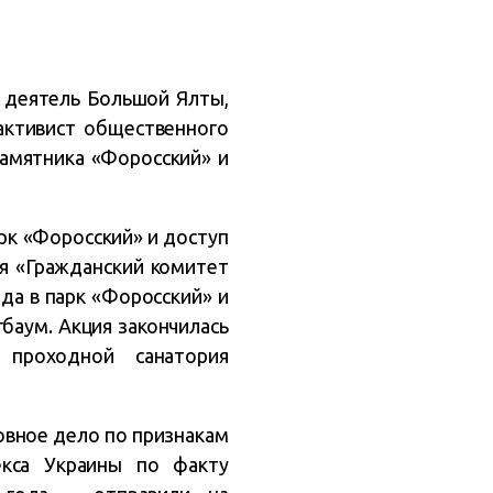
й деятель Большой Ялты,
активист общественного
амятника «Форосский» и
рк «Форосский» и доступ
я «Гражданский комитет
да в парк «Форосский» и
баум. Акция закончилась
проходной санатория
овное дело по признакам
екса Украины по факту