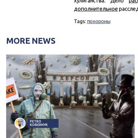
хулиганства. Дело
ра
дополнительное
расслед
Tags:
похороны
MORE NEWS
PETRO
KOBERNYK