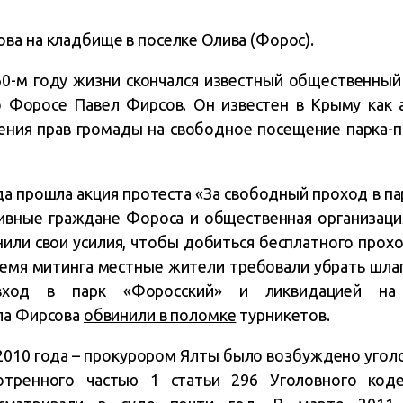
ва на кладбище в поселке Олива (Форос).
60-м году жизни скончался известный общественны
 о Форосе Павел Фирсов. Он
известен в Крыму
как 
ения прав громады на свободное посещение парка-п
да
прошла акция протеста «За свободный проход в па
тивные граждане Фороса и общественная организаци
ли свои усилия, чтобы добиться бесплатного прохо
ремя митинга местные жители требовали убрать шлаг
ход в парк «Форосский» и ликвидацией на 
ла Фирсова
обвинили в поломке
турникетов.
 2010 года – прокурором Ялты было возбуждено угол
мотренного частью 1 статьи 296 Уголовного код