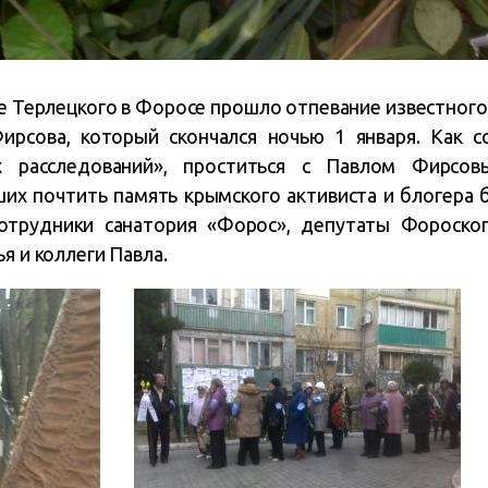
ице Терлецкого в Форосе прошло отпевание известног
рсова, который скончался ночью 1 января. Как 
их расследований», проститься с Павлом Фирсо
их почтить память крымского активиста и блогера
отрудники санатория «Форос», депутаты Фороског
я и коллеги Павла.