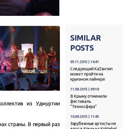
SIMILAR
POSTS
05.11.2015 | 14:41
Следующий КаZантип
может пройти на
круизном лайнере
11.08.2015 | 09:18
В Крыму отменили
фестиваль
коллектив из Удмуртии
“Техносфера”
10.08.2015 | 11:45
ах страны. В первый раз
Зарубежные артисты не
едут в Крым на Koktebel