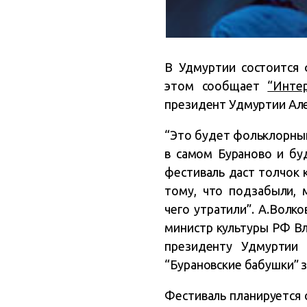
В Удмуртии состоится 
этом сообщает
“Инте
президент Удмуртии Але
“Это будет фольклорный
в самом Бураново и бу
фестиваль даст толчок 
тому, что подзабыли, 
чего утратили”. А.Волк
министр культуры РФ В
президенту Удмуртии 
“Бурановские бабушки” з
Фестиваль планируется 