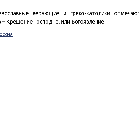
авославные верующие и греко-католики отмеча
в – Крещение Господне, или Богоявление.
оссия