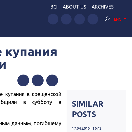
BCI
ABOUT US
ARCHIVES
ENG
е купания
и
Facebook
Twitter
Telegram
е купания в крещенской
бщили в субботу в
SIMILAR
POSTS
ьным данным, погибшему
17.04.2016 | 16:42