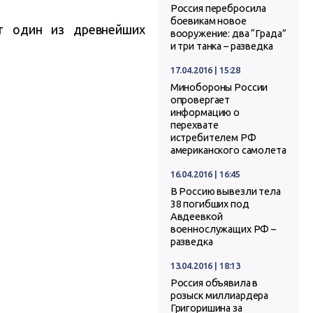
Россия перебросила
боевикам новое
ют один из древнейших
вооружение: два “Града”
и три танка – разведка
17.04.2016 | 15:28
Минобороны России
опровергает
информацию о
перехвате
истребителем РФ
американского самолета
16.04.2016 | 16:45
В Россию вывезли тела
38 погибших под
Авдеевкой
военнослужащих РФ –
разведка
13.04.2016 | 18:13
Россия объявила в
розыск миллиардера
Григоришина за