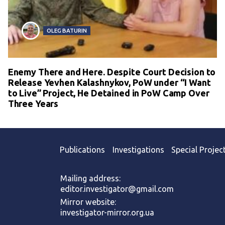
OLEG BATURIN
Enemy There and Here. Despite Court Decision to
Release Yevhen Kalashnykov, PoW under “I Want
to Live” Project, He Detained in PoW Camp Over
Three Years
Publications
Investigations
Special Projec
Mailing address:
editor.investigator@gmail.com
Mirror website:
investigator-mirror.org.ua