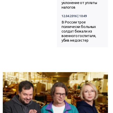
уклонение от уплаты
налогов
12.04.2016 | 10:49
В России трое
психически больных
солдат бежали из
военного госпиталя,
убив медсестер