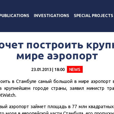
PUBLICATIONS
INVESTIGATIONS
SPECIAL PROJECTS
очет построить кру
мире аэропорт
23.01.2013 | 18:00
NEWS
роить в Стамбуле самый большой в мире аэропорт в
в крупнейшем городе страны, заявил министр тра
tWatch.
овый аэропорт займет площадь в 77 млн квадратных
о моря в европейской части Стамбула, его пропускн