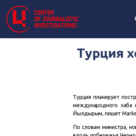
Турция х
Турция планирует пост
международного хаба 
Йылдырым, пишет Marke
По словам министра, н
вдоль побережья Черног