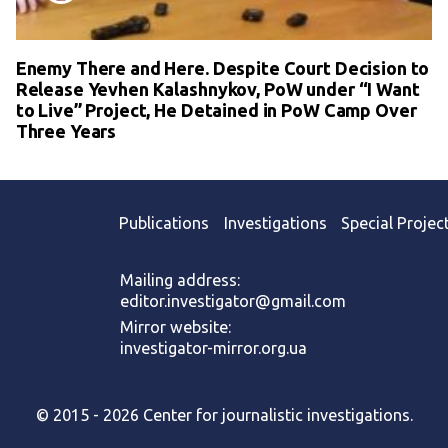
Enemy There and Here. Despite Court Decision to
Release Yevhen Kalashnykov, PoW under “I Want
to Live” Project, He Detained in PoW Camp Over
Three Years
Publications
Investigations
Special Projec
Mailing address:
editor.investigator@gmail.com
Mirror website:
investigator-mirror.org.ua
© 2015 - 2026 Center for journalistic investigations.