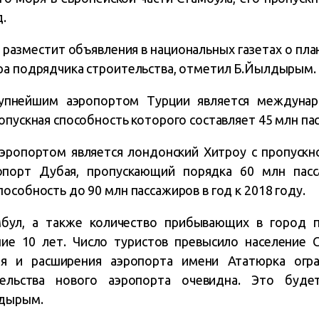
д.
о разместит объявления в национальных газетах о пл
ра подрядчика строительства, отметил Б.Йылдырым.
упнейшим аэропортом Турции является междуна
опускная способность которого составляет 45 млн пас
ропортом является лондонский Хитроу с пропускн
ропорт Дубая, пропускающий порядка 60 млн пасс
особность до 90 млн пассажиров в год к 2018 году.
мбул, а также количество прибывающих в город п
ние 10 лет. Число туристов превысило население С
я и расширения аэропорта имени Ататюрка огра
тельства нового аэропорта очевидна. Это буде
лдырым.