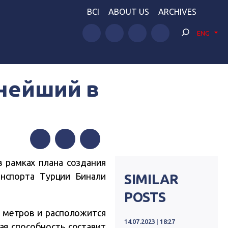
BCI
ABOUT US
ARCHIVES
ENG
пнейший в
Facebook
Twitter
Telegram
 рамках плана создания
нспорта Турции Бинали
SIMILAR
POSTS
 метров и расположится
14.07.2023 | 18:27
ая способность составит