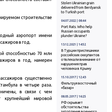
Stolen Ukrainian grain
delivered from Berdyansk
to Turkish port
анируемом строительстве
04.07.2022 | 08:44
Port Rats. Who help
Russian occupants
родный аэропорт имени
plunder Ukraine?
сажиров в год.
13.12.2021 | 14:52
В Турции приспешники
ой способностью 70 млн
российских оккупантов
ажиров в год, намерен
отвлекали внимание от
нарушения прав
человека в Крыму
15.10.2017 | 12:43
ассажиров существенно
Фильтруя восточный
тамбула в четыре раза.
«базар»
ничены, в связи с чем
08.05.2017 | 16:25
т крупнейший мировой
РФ скрывает
обстоятельства
затопления военного