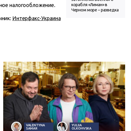
вное налогообложение.
корабля «Лиман» в
Черном море – разведка
чник:
Интерфакс-Украина
VALENTYNA
YULIIA
SAMAR
OLKOHVSKA