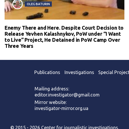
OLEG BATURIN
Enemy There and Here. Despite Court Decision to
Release Yevhen Kalashnykov, PoW under “I Want
to Live” Project, He Detained in PoW Camp Over
Three Years
Publications
Investigations
Special Projec
Mailing address:
editor.investigator@gmail.com
Mirror website:
investigator-mirror.org.ua
© 2015 - 2026 Center for journalistic investigations.