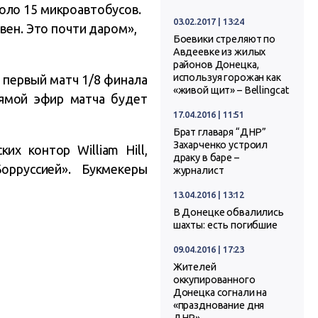
оло 15 микроавтобусов.
03.02.2017 | 13:24
вен. Это почти даром»,
Боевики стреляют по
Авдеевке из жилых
районов Донецка,
используя горожан как
 первый матч 1/8 финала
«живой щит» – Bellingcat
рямой эфир матча будет
17.04.2016 | 11:51
Брат главаря “ДНР”
Захарченко устроил
х контор William Hill,
драку в баре –
рруссией». Букмекеры
журналист
13.04.2016 | 13:12
В Донецке обвалились
шахты: есть погибшие
09.04.2016 | 17:23
Жителей
оккупированного
Донецка согнали на
«празднование дня