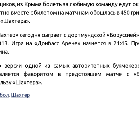
щиков, из Крыма болеть за любимую команду едут ок
тно вместе с билетом на матч нам обошлась в 450 гри
 «Шахтера».
хтер» сегодня сыграет с дортмундской «Боруссией»
013. Игра на «Донбасс Арене» начнется в 21:45. П
ина.
версии одной из самых авторитетных букмекерски
вляется фаворитом в предстоящем матче с «Бо
ользу «Шахтера».
бол
,
Шахтер