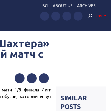
BCI
ABOUT US
ARCHIVES
ENG
Шахтера»
й матч с
Facebook
Twitter
Telegram
 матч 1/8 финала Лиги
тобусов, который везут
SIMILAR
POSTS