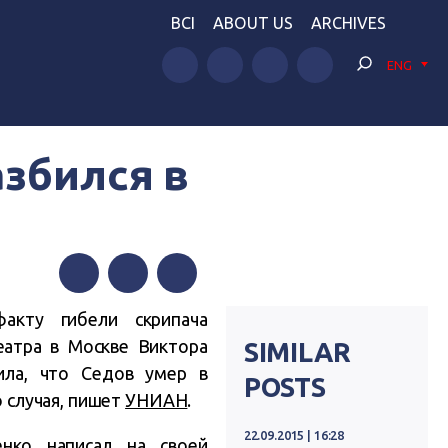
BCI
ABOUT US
ARCHIVES
ENG
азбился в
Facebook
Twitter
Telegram
акту гибели скрипача
еатра в Москве Виктора
SIMILAR
ила, что Седов умер в
POSTS
о случая, пишет
УНИАН
.
22.09.2015 | 16:28
енко написал на своей