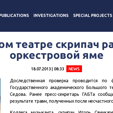
PUBLICATIONS
INVESTIGATIONS
SPECIAL PROJECTS
м театре скрипач р
оркестровой яме
18.07.2013 | 08:33
NEWS
Доследственная проверка проводится по ф
Государственного академического Большого т
Седова. Ранее пресс-секретарь ГАБТа сообщ
результате травм, полученных после несчастног
Коллега музыканта, скрипач Игорь Свичкар