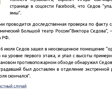
странице в соцсести Facebook, что Седов “уп
ямы”.
ми проводится доследственная проверка по факту 
мический Большой театр России”Виктора Седова”, 
а РФ.
6 июля Седов зашел в неосвещенное помещение “ор
 на уровне первого этажа, и упал с высоты примерн
плановом противопожарном обходе обнаружил Седо
страдавший был доставлен в отделение экстренной
юля скончался”.
астный случай