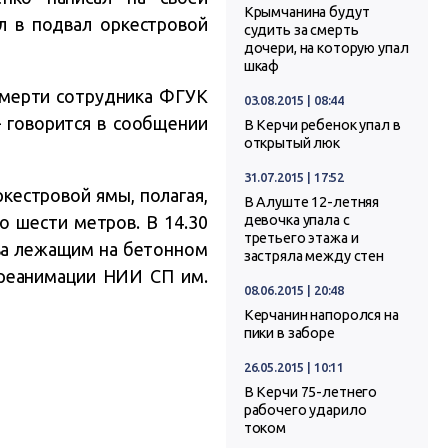
Крымчанина будут
ал в подвал оркестровой
судить за смерть
дочери, на которую упал
шкаф
смерти сотрудника ФГУК
03.08.2015 | 08:44
– говорится в сообщении
В Керчи ребенок упал в
открытый люк
31.07.2015 | 17:52
кестровой ямы, полагая,
В Алуште 12-летняя
о шести метров. В 14.30
девочка упала с
третьего этажа и
ва лежащим на бетонном
застряла между стен
 реанимации НИИ СП им.
08.06.2015 | 20:48
Керчанин напоролся на
пики в заборе
26.05.2015 | 10:11
В Керчи 75-летнего
рабочего ударило
током