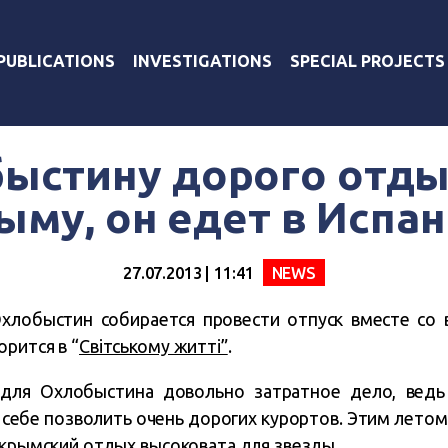
PUBLICATIONS
INVESTIGATIONS
SPECIAL PROJECTS
ыстину дорого отды
ыму, он едет в Испа
27.07.2013 | 11:41
NEWS
Охлобыстин собирается провести отпуск вместе со 
рится в “
Світському житті”
.
для Охлобыстина довольно затратное дело, ведь
себе позволить очень дорогих курортов. Этим летом
 крымский отдых высоковата для звезды.