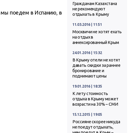
Гражданам Казахстана
не рекомендуют
у мы поедем в Испанию, в
отдыхать в Крыму
11.03.2016 | 11:51
Москвичи не хотят ехать
на отдых в
аннексированный Крым
24.01.2016 | 15:32
В Крыму отели не хотят
давать скидки за раннее
бронирование и
поднимают цены
19.01.2016 | 18:35
К лету стоимость
отдыха в Крыму может
возрасти на 30% – СМИ
15.12.2015 | 19:05
Россияне скорее никуда
не поедут отдыхать,
чем поедут в Крым –