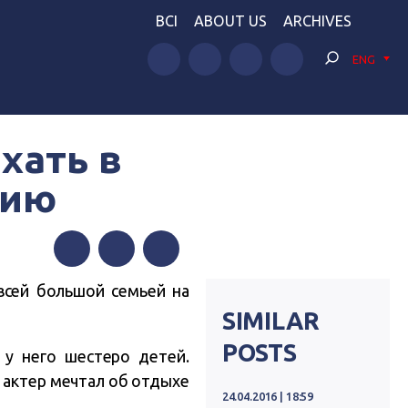
BCI
ABOUT US
ARCHIVES
ENG
хать в
нию
Facebook
Twitter
Telegram
всей большой семьей на
SIMILAR
POSTS
 у него шестеро детей.
 актер мечтал об отдыхе
24.04.2016 | 18:59