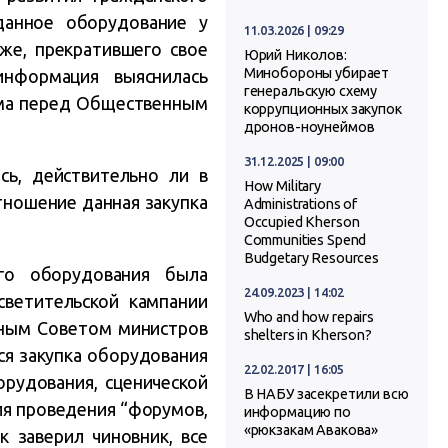
 данное оборудование у
11.03.2026 | 09:29
же, прекратившего свое
Юрий Николов:
Минобороны убирает
информация выяснилась
генеральскую схему
рма перед Общественным
коррупционных закупок
дронов-ноунеймов
31.12.2025 | 09:00
сь, действительно ли в
How Military
тношение данная закупка
Administrations of
Occupied Kherson
Communities Spend
Budgetary Resources
го оборудования была
24.09.2023 | 14:02
ветительской кампании
Who and how repairs
нным Советом министров
shelters in Kherson?
я закупка оборудования
22.02.2017 | 16:05
орудования, сценической
В НАБУ засекретили всю
для проведения “форумов,
информацию по
«рюкзакам Авакова»
к заверил чиновник, все