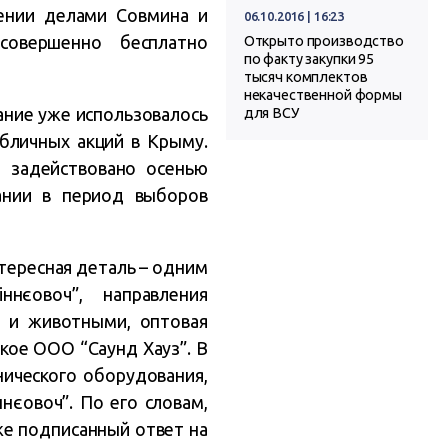
лении делами Совмина и
06.10.2016 | 16:23
совершенно бесплатно
Открыто производство
по факту закупки 95
тысяч комплектов
некачественной формы
ание уже использовалось
для ВСУ
убличных акций в Крыму.
 задействовано осенью
ании в период выборов
тересная деталь – одним
нєовоч”, направления
м и животными, оптовая
кое ООО “Саунд Хауз”. В
нического оборудования,
нєовоч”. По его словам,
же подписанный ответ на