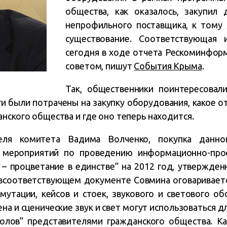
общества, как оказалось, закупил
непрофильного поставщика, к тому 
существование. Соответствующая 
сегодня в ходе отчета Рескоминфо
советом, пишут
События Крыма
.
Так, общественники поинтересовали
и были потрачены на закупку оборудования, какое о
нского общества и где оно теперь находится.
еля комитета Вадима Волченко, покупка данно
 мероприятий по проведению информационно-прос
 – процветание в единстве” на 2012 год, утвержде
 всоответствующем документе Совмина оговариваетс
мутации, кейсов и стоек, звукового и светового об
ена и сценические звук и свет могут использоваться 
олов” представителями гражданского общества. Ка