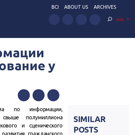
BCI
ABOUT US
ARCHIVES
ENG
рмации
ование у
Facebook
Twitter
Telegram
ыма по информации,
свыше полумиллиона
SIMILAR
кового и сценического
POSTS
развития гражданского