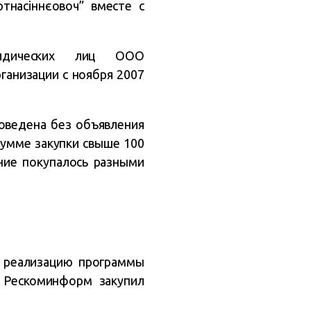
тнасіннєовоч” вместе с
ридических лиц ООО
рганизации с ноября 2007
роведена без объявления
сумме закупки свыше 100
ние покупалось разными
а реализацию программы
у Рескоминформ закупил