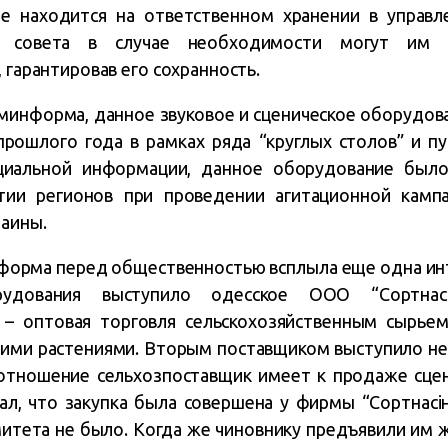
е находится на ответственном хранении в управ
 совета в случае необходимости могут им 
, гарантировав его сохранность.
минформа, данное звуковое и сценическое оборудов
прошлого года в рамках ряда “круглых столов” и п
иальной информации, данное оборудование было
ии регионов при проведении агитационной камп
аины.
форма перед общественностью всплыла еще одна ин
удования выступило одесское ООО “Сортнасін
 – оптовая торговля сельскохозяйственным сырье
гими растениями. Вторым поставщиком выступило не
 отношение сельхозпоставщик имеет к продаже сце
ал, что закупка была совершена у фирмы “Сортнасін
митета не было. Когда же чиновнику предъявили им 