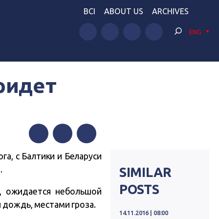
BCI
ABOUT US
ARCHIVES
ENG
ридет
Facebook
Twitter
Telegram
га, с Балтики и Беларуси
.
SIMILAR
POSTS
, ожидается небольшой
 дождь, местами гроза.
14.11.2016 | 08:00