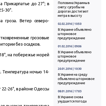
Половина Украины в
на Прикарпатье до 27°; в
снегу: сугробы на
5-30°.
дорогах достигают
метра в высоту
 гроза. Ветер северо-
02.02.2016 | 10:50
В Украине объявлено
штормовое
ратковременные грозовые
предупреждение
ритории без осадков.
01.02.2016 | 09:06
В Украине объявлено
-18°, на побережье морей
штормовое
предупреждение
20.01.2016 | 10:30
с. Температура ночью 14-
В Украине на среду
объявлено штормовое
предупреждение
 22-26°, в районе Одессы
08.01.2016 | 17:03
В Украине снова
ухудшится погода
мая высокая температура