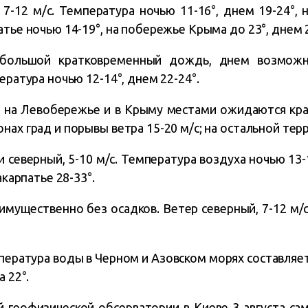
7-12 м/с. Температура ночью 11-16°, днем 19-24°, 
атье ночью 14-19°, на побережье Крыма до 23°, днем 2
большой кратковременный дождь, днем возможна
ература ночью 12-14°, днем 22-24°.
та, на Левобережье и в Крыму местами ожидаются к
нах град и порывы ветра 15-20 м/с; на остальной тер
 северный, 5-10 м/с. Температура воздуха ночью 13
акарпатье 28-33°.
имущественно без осадков. Ветер северный, 7-12 м/
емпература воды в Черном и Азовском морях составляет
а 22°.
геофизической обсерватории в Киеве 3 августа са