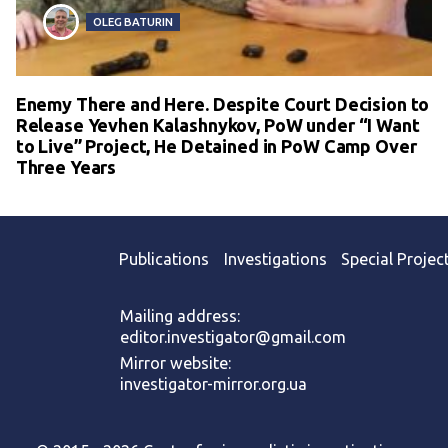
OLEG BATURIN
Enemy There and Here. Despite Court Decision to
Release Yevhen Kalashnykov, PoW under “I Want
to Live” Project, He Detained in PoW Camp Over
Three Years
Publications
Investigations
Special Projec
Mailing address:
editor.investigator@gmail.com
Mirror website:
investigator-mirror.org.ua