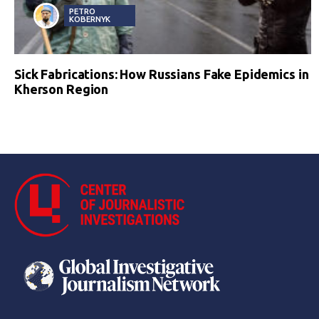
PETRO
KOBERNYK
Sick Fabrications: How Russians Fake Epidemics in
Kherson Region