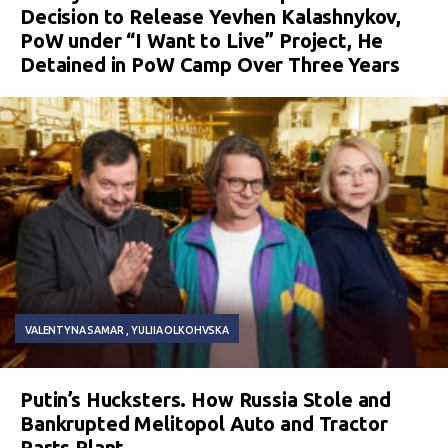
Decision to Release Yevhen Kalashnykov,
PoW under “I Want to Live” Project, He
Detained in PoW Camp Over Three Years
VALENTYNA SAMAR
YULIIA OLKOHVSKA
Putin’s Hucksters. How Russia Stole and
Bankrupted Melitopol Auto and Tractor
Parts Plant