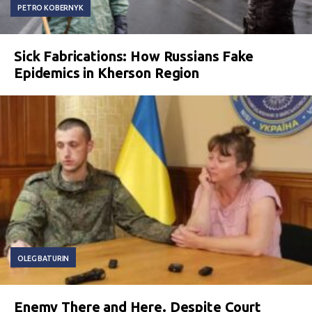
PETRO KOBERNYK
Sick Fabrications: How Russians Fake
Epidemics in Kherson Region
OLEG BATURIN
Enemy There and Here. Despite Court