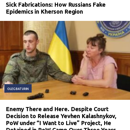
Sick Fabrications: How Russians Fake
Epidemics in Kherson Region
OLEG BATURIN
Enemy There and Here. Despite Court
Decision to Release Yevhen Kalashnykov,
PoW under “I Want to Live” Project, He
Detained in PoW Camp Over Three Years