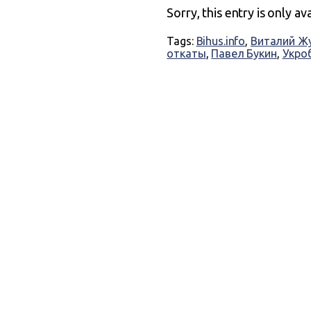
Sorry, this entry is only av
Tags:
Bihus.info
,
Виталий Ж
откаты
,
Павел Букин
,
Укро