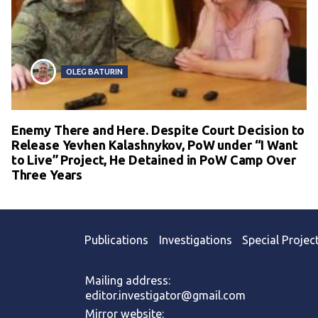
OLEG BATURIN
Enemy There and Here. Despite Court Decision to
Release Yevhen Kalashnykov, PoW under “I Want
to Live” Project, He Detained in PoW Camp Over
Three Years
Publications
Investigations
Special Projec
Mailing address:
editor.investigator@gmail.com
Mirror website: