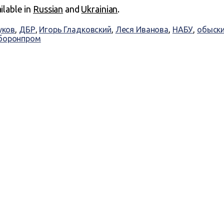
ailable in
Russian
and
Ukrainian
.
уков
,
ДБР
,
Игорь Гладковский
,
Леся Иванова
,
НАБУ
,
обыск
боронпром