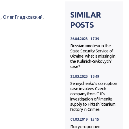
SIMILAR
и
,
Олег Гладковский
,
POSTS
26.04.2023 | 17:39
Russian «moles» in the
State Security Service of
Ukraine: what is missing in
the Kulinich-Sivkovych’
case?
23.03.2023 | 13:49
Sennychenko’s corruption
case involves Czech
company from CJI’s
investigation of ilmenite
supply to Firtash’ titanium
factory in Crimea
01.03.2019 | 15:15
Потустороннее