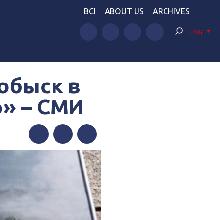
BCI
ABOUT US
ARCHIVES
ENG
обыск в
о» – СМИ
Facebook
Twitter
Telegram