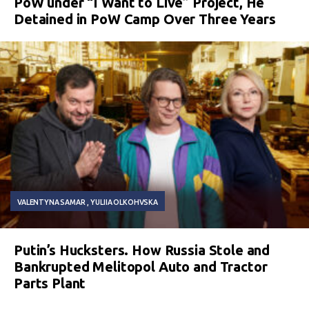
PoW under “I Want to Live” Project, He
Detained in PoW Camp Over Three Years
VALENTYNA SAMAR
YULIIA OLKOHVSKA
Putin’s Hucksters. How Russia Stole and
Bankrupted Melitopol Auto and Tractor
Parts Plant