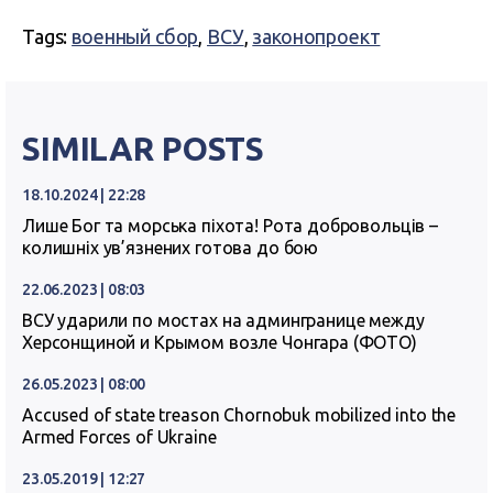
Tags:
военный сбор
,
ВСУ
,
законопроект
SIMILAR POSTS
18.10.2024 | 22:28
Лише Бог та морська піхота! Рота добровольців –
колишніх ув’язнених готова до бою
22.06.2023 | 08:03
ВСУ ударили по мостах на админгранице между
Херсонщиной и Крымом возле Чонгара (ФОТО)
26.05.2023 | 08:00
Accused of state treason Chornobuk mobilized into the
Armed Forces of Ukraine
23.05.2019 | 12:27