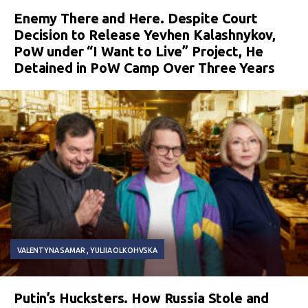
Enemy There and Here. Despite Court
Decision to Release Yevhen Kalashnykov,
PoW under “I Want to Live” Project, He
Detained in PoW Camp Over Three Years
VALENTYNA SAMAR
YULIIA OLKOHVSKA
Putin’s Hucksters. How Russia Stole and