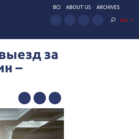
BCI
ABOUT US
ARCHIVES
ENG
выезд за
ин –
Facebook
Twitter
Telegram