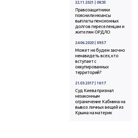
22.11.2021 | 08:35
Правозащитники
пояснили нюансы
выплаты пенсионных
долгов переселенцам и
жителям ОРДЛО
24.06.2020 | 09:57
Может не будем заочно
ненавидеть всех, кто
вступает с
оккупированных
территорий?
21.03.2017 | 16:17
Суд Киева признал
незаконным
ограничение Кабмина на
вывоз личных вещей из
Крыма на материк