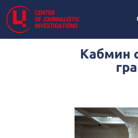
Кабмин 
гра