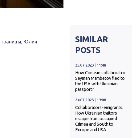
SIMILAR
 границы
,
Юлия
POSTS
25.07.2023 | 11:48
How Crimean collaborator
Seyman Mambetov fled to
the USA with Ukrainian
passport?
24.07.2023 | 13:08
Collaborators-emigrants.
How Ukrainian traitors
escape from occupied
Crimea and South to
Europe and USA