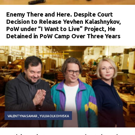
Enemy There and Here. Despite Court
Decision to Release Yevhen Kalashnykov,
PoW under “I Want to Live” Project, He
Detained in PoW Camp Over Three Years
VALENTYNA SAMAR
YULIIA OLKOHVSKA