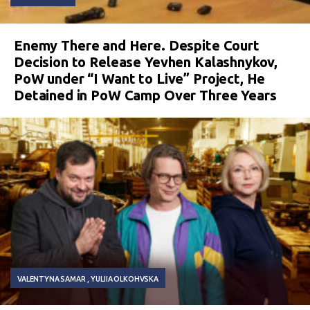
Enemy There and Here. Despite Court
Decision to Release Yevhen Kalashnykov,
PoW under “I Want to Live” Project, He
Detained in PoW Camp Over Three Years
VALENTYNA SAMAR
YULIIA OLKOHVSKA