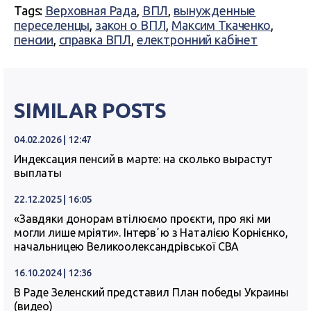
Tags:
Верховная Рада
,
ВПЛ
,
вынужденные
переселенцы
,
закон о ВПЛ
,
Максим Ткаченко
,
пенсии
,
справка ВПЛ
,
електронний кабінет
SIMILAR POSTS
04.02.2026 | 12:47
Индексация пенсий в марте: на сколько вырастут
выплаты
22.12.2025 | 16:05
«Завдяки донорам втілюємо проєкти, про які ми
могли лише мріяти». Інтервʼю з Наталією Корнієнко,
начальницею Великоолександрівської СВА
16.10.2024 | 12:36
В Раде Зеленский представил План победы Украины
(видео)