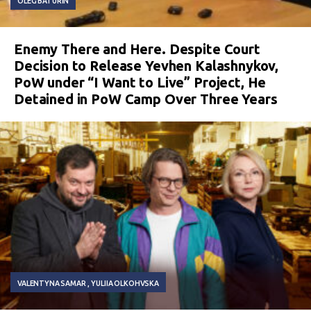
OLEG BATURIN
Enemy There and Here. Despite Court
Decision to Release Yevhen Kalashnykov,
PoW under “I Want to Live” Project, He
Detained in PoW Camp Over Three Years
VALENTYNA SAMAR
YULIIA OLKOHVSKA