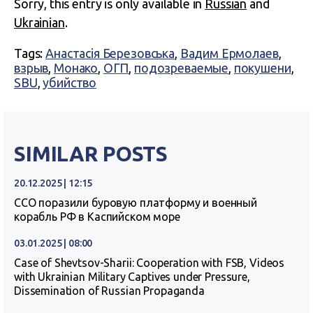
Sorry, this entry is only available in
Russian
and
Ukrainian
.
Tags:
Анастасія Березовська
,
Вадим Ермолаев
,
взрыв
,
Монако
,
ОГП
,
подозреваемые
,
покушени
,
SBU
,
убийство
SIMILAR POSTS
20.12.2025 | 12:15
ССО поразили буровую платформу и военный
корабль РФ в Каспийском море
03.01.2025 | 08:00
Case of Shevtsov-Sharii: Cooperation with FSB, Videos
with Ukrainian Military Captives under Pressure,
Dissemination of Russian Propaganda