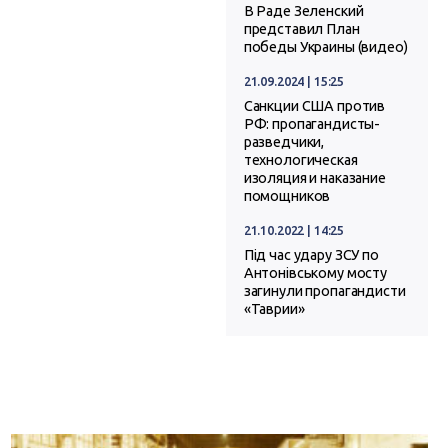
В Раде Зеленский
представил План
победы Украины (видео)
21.09.2024 | 15:25
Санкции США против
РФ: пропагандисты-
разведчики,
технологическая
изоляция и наказание
помощников
21.10.2022 | 14:25
Під час удару ЗСУ по
Антонівському мосту
загинули пропагандисти
«Таврии»