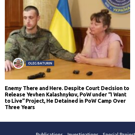
OLEG BATURIN
Enemy There and Here. Despite Court Decision to
Release Yevhen Kalashnykov, PoW under “I Want
to Live” Project, He Detained in PoW Camp Over
Three Years
Publications
Investigations
Special Projec