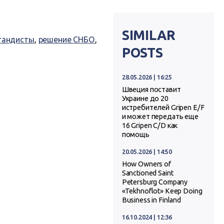
SIMILAR
гандисты
,
решение СНБО
,
POSTS
28.05.2026 | 16:25
Швеция поставит
Украине до 20
истребителей Gripen E/F
и может передать еще
16 Gripen C/D как
помощь
20.05.2026 | 14:50
How Owners of
Sanctioned Saint
Petersburg Company
«Tekhnoflot» Keep Doing
Business in Finland
16.10.2024 | 12:36