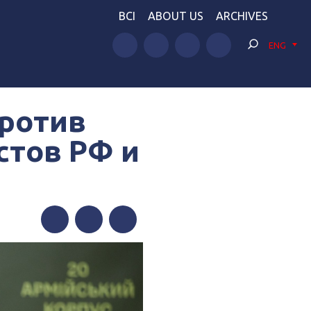
BCI
ABOUT US
ARCHIVES
ENG
против
стов РФ и
Facebook
Twitter
Telegram