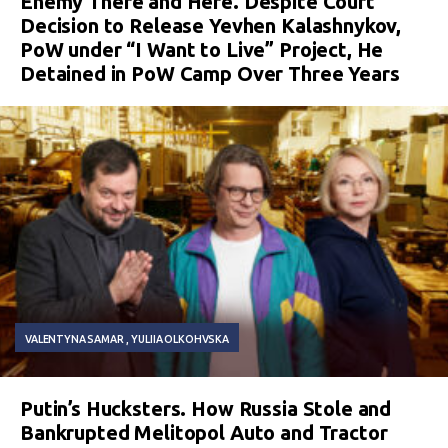
Enemy There and Here. Despite Court
Decision to Release Yevhen Kalashnykov,
PoW under “I Want to Live” Project, He
Detained in PoW Camp Over Three Years
VALENTYNA SAMAR
YULIIA OLKOHVSKA
Putin’s Hucksters. How Russia Stole and
Bankrupted Melitopol Auto and Tractor