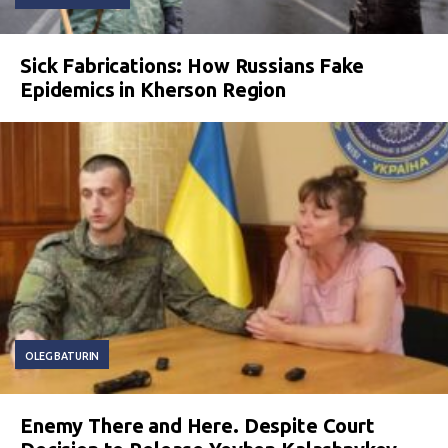
Sick Fabrications: How Russians Fake
Epidemics in Kherson Region
OLEG BATURIN
Enemy There and Here. Despite Court