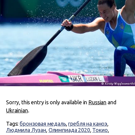
Sorry, this entry is only available in
Russian
and
Ukrainian
.
Tags:
бронзовая медаль
,
гребля на каноэ
,
Людмила Лузан
,
Олимпиада 2020
,
Токио
,