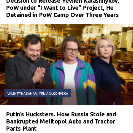
Decision to Release Yevhen Kalashnykov,
PoW under “I Want to Live” Project, He
Detained in PoW Camp Over Three Years
VALENTYNA SAMAR
YULIIA OLKOHVSKA
Putin’s Hucksters. How Russia Stole and
Bankrupted Melitopol Auto and Tractor
Parts Plant