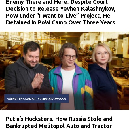
Enemy There and Here. Despite Court
Decision to Release Yevhen Kalashnykov,
PoW under “I Want to Live” Project, He
Detained in PoW Camp Over Three Years
VALENTYNA SAMAR
YULIIA OLKOHVSKA
Putin’s Hucksters. How Russia Stole and
Bankrupted Melitopol Auto and Tractor