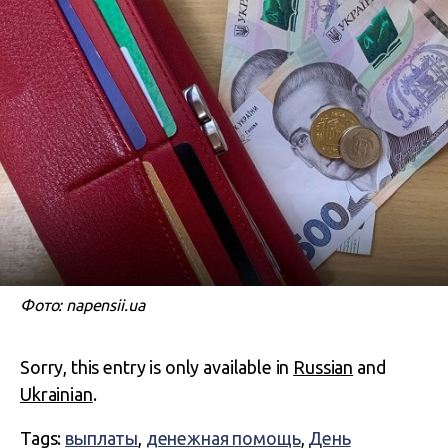
Фото: napensii.ua
Sorry, this entry is only available in
Russian
and
Ukrainian
.
Tags:
выплаты
,
денежная помощь
,
День